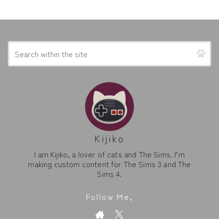
Kijiko
I am Kijiko, a lover of cats and The Sims. I’m
making custom content for The Sims 3 and The
Sims 4.