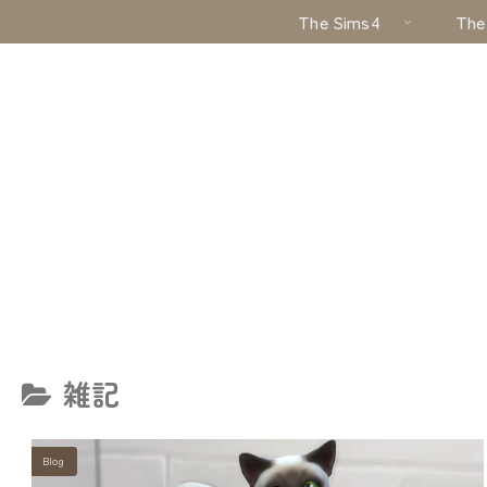
The Sims4
The
雑記
Blog