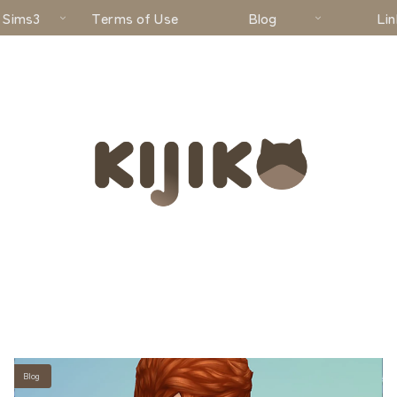
 Sims3
Terms of Use
Blog
Lin
Blog