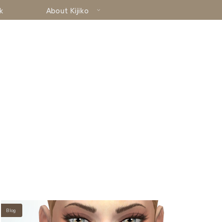
k
About Kijiko
Blog