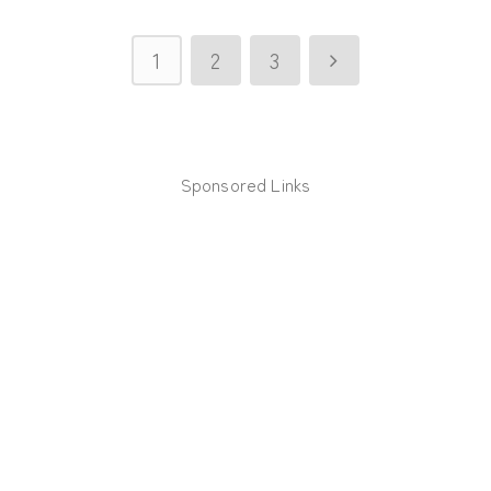
1
2
3
Next
Sponsored Links