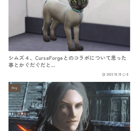
シムズ４、CurseForgeとのコラボについて思った
事とかぐだぐだと…
2022.10.19
0
Blog