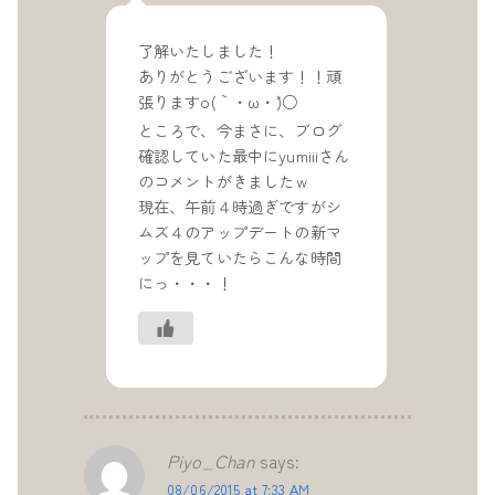
了解いたしました！
ありがとうございます！！頑
張りますo(｀・ω・´)○
ところで、今まさに、ブログ
確認していた最中にyumiiiさん
のコメントがきましたｗ
現在、午前４時過ぎですがシ
ムズ４のアップデートの新マ
ップを見ていたらこんな時間
にっ・・・！
Piyo_Chan
says:
08/06/2015 at 7:33 AM