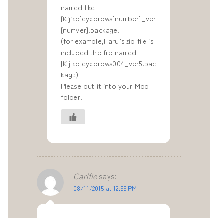
named like
[Kijiko]eyebrows[number]_ver
[numver].package.
(for example,Haru’s zip file is
included the file named
[Kijiko]eyebrows004_ver5.pac
kage)
Please put it into your Mod
folder.
Carlfie
says:
08/11/2015 at 12:55 PM