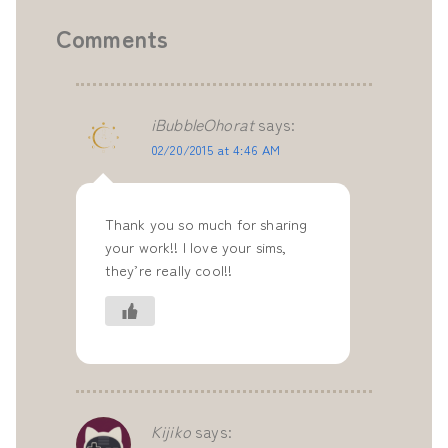
Comments
iBubbleOhorat
says:
02/20/2015 at 4:46 AM
Thank you so much for sharing
your work!! I love your sims,
they’re really cool!!
Kijiko
says: