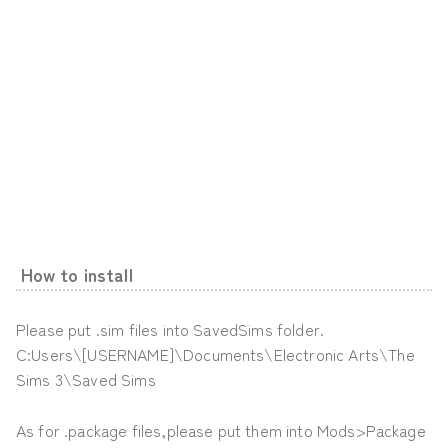
How to install
Please put .sim files into SavedSims folder.
C:Users\[USERNAME]\Documents\Electronic Arts\The
Sims 3\Saved Sims
As for .package files,please put them into Mods>Package