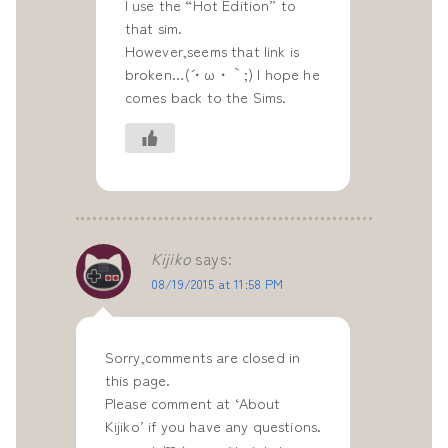
I use the “Hot Edition” to
that sim.
However,seems that link is
broken…(´・ω・｀;) I hope he
comes back to the Sims.
Kijiko
says:
08/19/2015 at 11:58 PM
Sorry,comments are closed in
this page.
Please comment at ‘About
Kijiko’ if you have any questions.