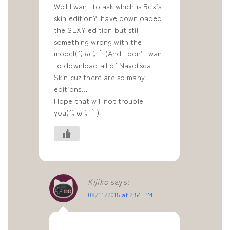
Well I want to ask which is Rex’s
skin edition?I have downloaded
the SEXY edition but still
something wrong with the
model(´；ω；｀)And I don’t want
to download all of Navetsea
Skin cuz there are so many
editions…
Hope that will not trouble
you(´；ω；｀)
Kijiko
says:
08/11/2015 at 2:54 PM