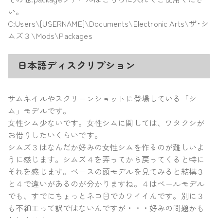
い。
C:Users\[USERNAME]\Documents\Electronic Arts\ザ･シ
ムズ３\Mods\Packages
日本語ディスクリプション
サムネイルやスクリーンショットに登場している「シ
ム」モデルです。
女性シム少ないです。女性シムに関しては、ワタクシが
お借りしたいくらいです。
シムズ３はなんだか好みの女性シムを作るのが難しいよ
うに感じます。シムズ４を弄ってから戻ってくると特に
それを感じます。ベースの頭モデルを見てみると結構３
と４で違いがあるのが分かりますね。４はベールモデル
でも、すでにちょっとネコ目でカワイイんです。別に３
も不細工って訳ではないんですが・・・好みの問題かも