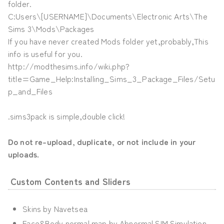
folder.
C:Users\[USERNAME]\Documents\Electronic Arts\The
Sims 3\Mods\Packages
If you have never created Mods folder yet,probably,This
info is useful for you.
http://modthesims.info/wiki.php?
title=Game_Help:Installing_Sims_3_Package_Files/Setu
p_and_Files
.sims3pack is simple,double click!
Do not re-upload, duplicate, or not include in your
uploads.
Custom Contents
and Sliders
Skins by Navetsea
Face&Body normal map by Abnormal SIM Simulation