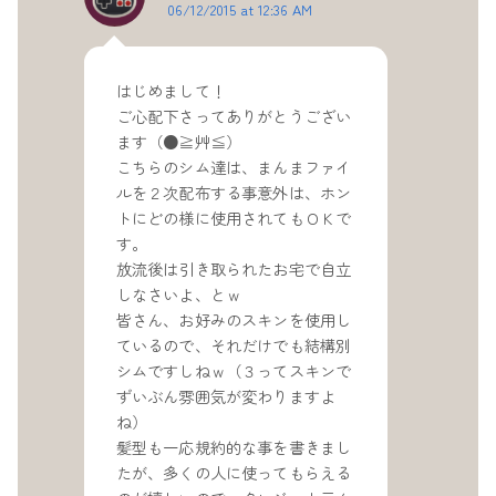
06/12/2015 at 12:36 AM
はじめまして！
ご心配下さってありがとうござい
ます（●≧艸≦）
こちらのシム達は、まんまファイ
ルを２次配布する事意外は、ホン
トにどの様に使用されてもＯＫで
す。
放流後は引き取られたお宅で自立
しなさいよ、とｗ
皆さん、お好みのスキンを使用し
ているので、それだけでも結構別
シムですしねｗ（３ってスキンで
ずいぶん雰囲気が変わりますよ
ね）
髪型も一応規約的な事を書きまし
たが、多くの人に使ってもらえる