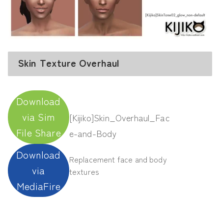
Skin Texture Overhaul
Download
via Sim
[Kijiko]Skin_Overhaul_Fac
File Share
e-and-Body
Download
Replacement face and body
via
textures
MediaFire