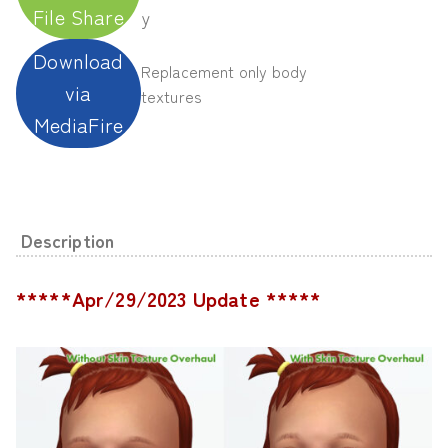
File Share
y
Download
Replacement only body
via
textures
MediaFire
Description
*****Apr/29/2023 Update *****