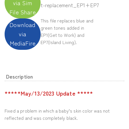
via Sim
t-replacement_EP1+EP7
File Share
This file replaces blue and
Download
green tones added in
via
EP1(Get to Work) and
EP7(Island Living).
MediaFire
Description
*****May/13/2023 Update *****
Fixed a problem in which a baby’s skin color was not
reflected and was completely black.