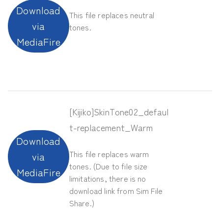
Download
This file replaces neutral
via
tones.
MediaFire
[Kijiko]SkinTone02_defaul
t-replacement_Warm
Download
This file replaces warm
via
tones. (Due to file size
MediaFire
limitations, there is no
download link from Sim File
Share.)