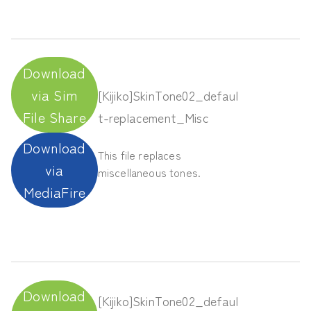
Download
via Sim
[Kijiko]SkinTone02_defaul
File Share
t-replacement_Misc
Download
This file replaces
via
miscellaneous tones.
MediaFire
Download
[Kijiko]SkinTone02_defaul