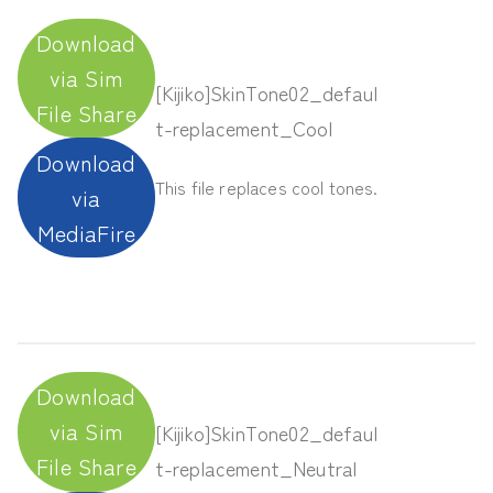
Download
via Sim
[Kijiko]SkinTone02_defaul
File Share
t-replacement_Cool
Download
This file replaces cool tones.
via
MediaFire
Download
via Sim
[Kijiko]SkinTone02_defaul
File Share
t-replacement_Neutral