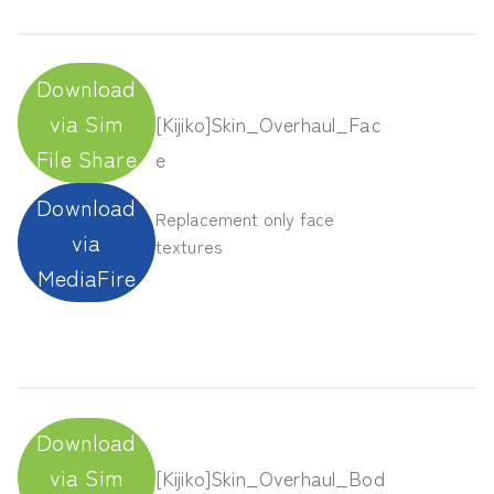
Download
via Sim
[Kijiko]Skin_Overhaul_Fac
File Share
e
Download
Replacement only face
via
textures
MediaFire
Download
via Sim
[Kijiko]Skin_Overhaul_Bod