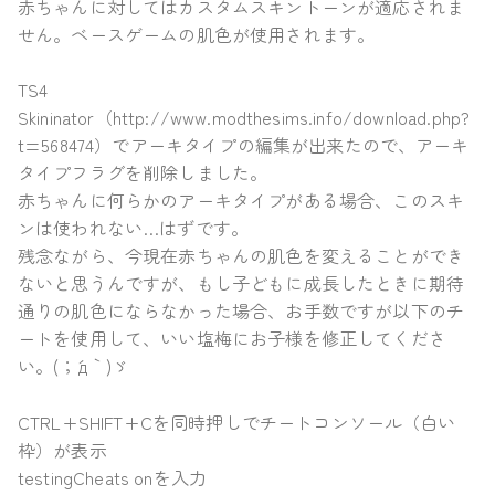
赤ちゃんに対してはカスタムスキントーンが適応されま
せん。ベースゲームの肌色が使用されます。
TS4
Skininator（http://www.modthesims.info/download.php?
t=568474）でアーキタイプの編集が出来たので、アーキ
タイプフラグを削除しました。
赤ちゃんに何らかのアーキタイプがある場合、このスキ
ンは使われない…はずです。
残念ながら、今現在赤ちゃんの肌色を変えることができ
ないと思うんですが、もし子どもに成長したときに期待
通りの肌色にならなかった場合、お手数ですが以下のチ
ートを使用して、いい塩梅にお子様を修正してくださ
い。(；´д｀)ゞ
CTRL+SHIFT+Cを同時押しでチートコンソール（白い
枠）が表示
testingCheats onを入力