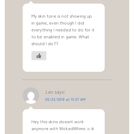
My skin tone is not showing up
in game, even though I did
everything I needed to do for it
to be enabled in game. What
should I do??
Leo
says:
06/24/2018 at 10:07 AM
Hey this skins doesnt work
anymore with WickedWhims :c ik