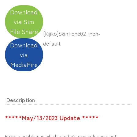
Download
via Sim
File Share
[Kijiko]SkinTone02_non-
default
Download
via
MediaFire
Description
*****May/13/2023 Update *****
Fixed a problem in which a baby’s skin color was not