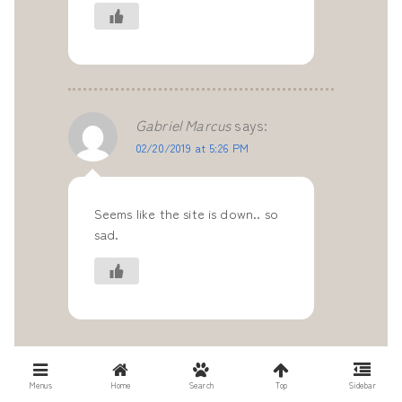
Gabriel Marcus
says:
02/20/2019 at 5:26 PM
Seems like the site is down.. so
sad.
Menus
Home
Search
Top
Sidebar
Previous
1
…
4
5
6